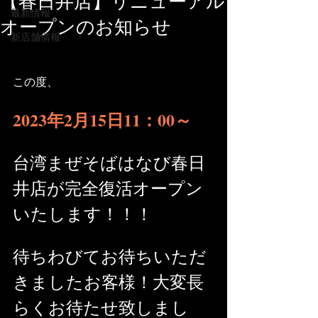
【春日井店】リニューアル
最新情報
オープンのお知らせ
新店舗情報
この度、
2023年2月15日11：00～
台湾まぜそばはなび春日
井店が完全復活オープン
いたします！！！
待ちわびてお待ちいただ
きましたお客様！大変長
らくお待たせ致しまし