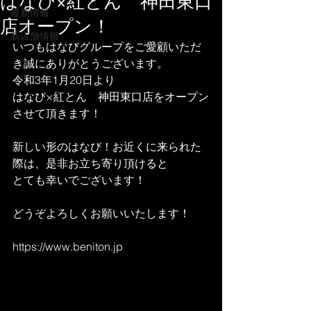
はなび×紅とん 神田東口
最新情報
店オープン！
新店舗情報
いつもはなびグループをご愛顧いただ
き誠にありがとうございます。
令和3年1月20日より
はなび×紅とん　神田東口店をオープン
させて頂きます！
新しい形のはなび！お近くに来られた
際は、是非お立ち寄り頂けると
とても幸いでございます！
どうぞよろしくお願いいたします！
https://www.beniton.jp