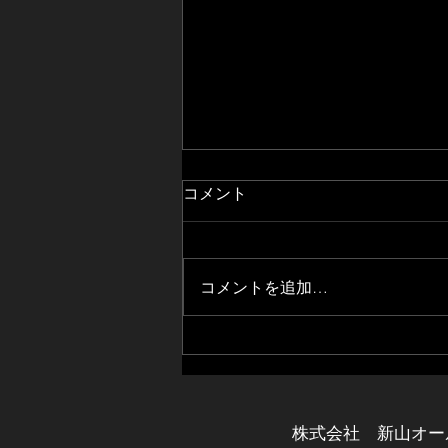
コメント
コメントを追加…
※重要※ 麺屋はなび公式アプ
リ終了のお知らせ
株式会社 新山オー