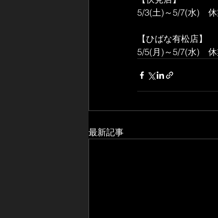
5/3(土)～5/7(水)　
【ひばな有松店】
5/5(月)～5/7(水)　
最新記事