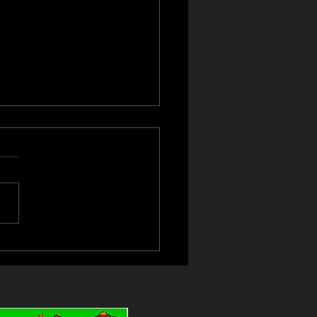
種店】閉店のお知らせ
様各位 いつもはなびグルー
ご愛顧頂き誠にありがとうご
ます。 この度、麺屋はなび
店は令和８年７月３１日をも
して閉店させていただく事に
ました。 ご来店およびウー
イーツでご愛顧いただきまし
客様方には大変感謝いたして
ます。 今回の千種店閉店
 ・麺屋はなび高畑本店の無