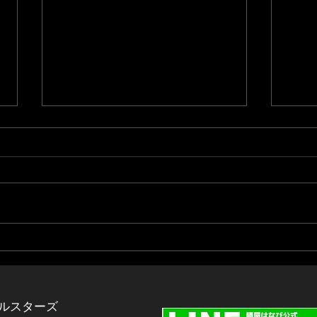
【中華食堂はなび松阪店】新
【千
規オープンのお知らせ
お客
プを
お客様各位 いつもはなびグルー
ざい
プをご愛顧頂き誠にありがとうご
千種
ざいます。 この度、令和８年８
ちま
月１９日(水)に三重県松阪市下村
なり
町に中華食堂はなび松阪店が新規
バー
オープンいたします！ 中華食堂
たお
はなび松阪店のコンセプトは【麺
おり
屋はなび＋町中華】 麺屋はなび
ルスターズ
は、
の台湾まぜそばはもちろん、はな