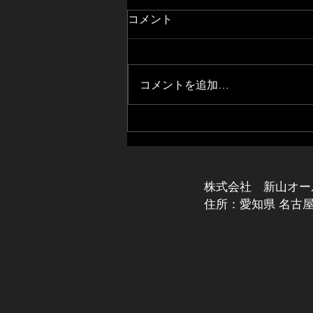
コメント
コメントを追加…
※重要※ 麺屋はなび公式アプ
リ終了のお知らせ
株式会社 新山オー
住所：愛知県 名古屋市