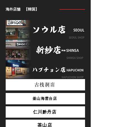
海外店舗 【韓国】
古桟洞店
釜山海雲台店
仁川黔丹店
茶山店