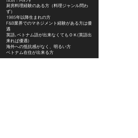
厨房料理経験のある方（料理ジャンル問わ
ず）
1985年以降生まれの方
F&B業界でのマネジメント経験がある方は優
遇
英語､ベトナム語が出来なくてもＯＫ(英語出
来れば優遇)
海外への抵抗感がなく、明るい方
ベトナム在住が出来る方
■勤務地: １区レタントン
■賃金給与：月給5,000万VND〜
（2025.11.29時点 約 1,900ＵＳＤ 30万
ＪＰＹ）
（能力、勤務時間により要相談）
■勤務時間: ９時００分ー２４時のうち相談
の上検討
■待遇・福利厚生：
1年以上勤務のスタッフには年1回の健康診
断あり