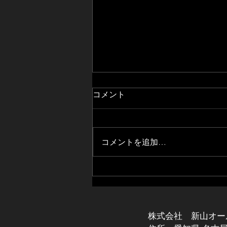
コメント
コメントを追加…
※重要※ 麺屋はなび公式アプ
リ終了のお知らせ
株式会社 新山オー