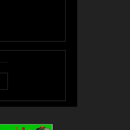
種店】閉店のお知らせ
様各位 いつもはなびグルー
ご愛顧頂き誠にありがとうご
ます。 この度、麺屋はなび
店は令和８年７月３１日をも
して閉店させていただく事に
ました。 ご来店およびウー
イーツでご愛顧いただきまし
客様方には大変感謝いたして
ます。 今回の千種店閉店
 ・麺屋はなび高畑本店の無